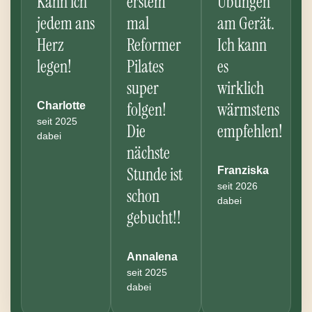
Kann ich
erstem
Übungen
jedem ans
mal
am Gerät.
Herz
Reformer
Ich kann
legen!
Pilates
es
super
wirklich
folgen!
wärmstens
Charlotte
seit 2025
Die
empfehlen!
dabei
nächste
Stunde ist
Franziska
seit 2026
schon
dabei
gebucht!!
Annalena
seit 2025
dabei