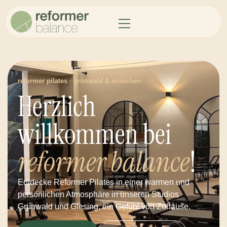
reformer pilates · grünwald & münchen
Herzlich
willkommen bei
reformer balance
!
Entdecke Reformer Pilates in einer warmen und
persönlichen Atmosphäre in unseren Studios
Grünwald und Giesing, ein Gefühl von Zuhause.