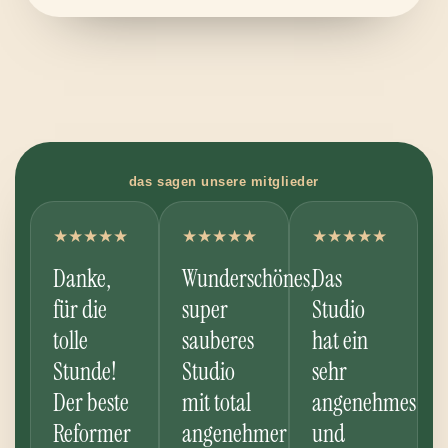
das sagen unsere mitglieder
★★★★★
★★★★★
★★★★★
Danke,
Wunderschönes,
Das
für die
super
Studio
tolle
sauberes
hat ein
Stunde!
Studio
sehr
Der beste
mit total
angenehmes
Reformer
angenehmer
und